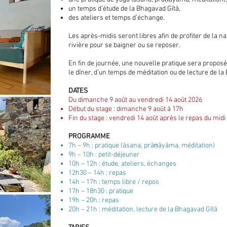
un temps d’étude de la Bhagavad Gītā,
des ateliers et temps d’échange.
Les après-midis seront libres afin de profiter de la n
rivière pour se baigner ou se reposer.
En fin de journée, une nouvelle pratique sera proposé
le dîner, d’un temps de méditation ou de lecture de la
DATES
Du dimanche 9 août au vendredi 14 août 2026
Début du stage : dimanche 9 août à 17h
Fin du stage : vendredi 14 août après le repas du midi
PROGRAMME
7h – 9h : pratique (āsana, prāṇāyāma, méditation)
9h – 10h : petit-déjeuner
10h – 12h : étude, ateliers, échanges
12h30 – 14h : repas
14h – 17h : temps libre / repos
17h – 18h30 : pratique
19h – 20h : repas
20h – 21h : méditation, lecture de la Bhagavad Gītā