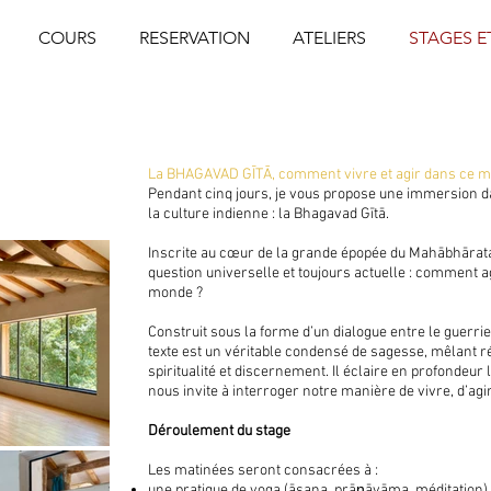
COURS
RESERVATION
ATELIERS
STAGES ET
La BHAGAVAD GĪTĀ, comment vivre et agir dans ce m
Pendant cinq jours, je vous propose une immersion d
la culture indienne : la Bhagavad Gītā.
Inscrite au cœur de la grande épopée du Mahābhārata
question universelle et toujours actuelle : comment a
monde ?
Construit sous la forme d’un dialogue entre le guerrie
texte est un véritable condensé de sagesse, mêlant r
spiritualité et discernement. Il éclaire en profondeur
nous invite à interroger notre manière de vivre, d’agir
Déroulement du stage
Les matinées seront consacrées à :
une pratique de yoga (āsana, prāṇāyāma, méditation),