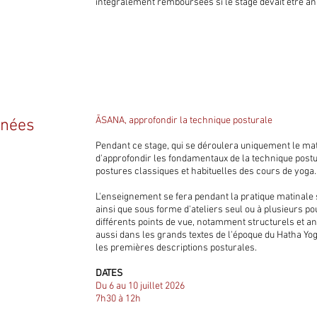
intégralement remboursées si le stage devait être an
ĀSANA, approfondir la technique posturale
inées
Pendant ce stage, qui se déroulera uniquement le mat
d'approfondir les fondamentaux de la technique postu
postures classiques et habituelles des cours de yoga.
L'enseignement se fera pendant la pratique matinale 
ainsi que sous forme d'ateliers seul ou à plusieurs p
différents points de vue, notamment structurels et 
aussi dans les grands textes de l'époque du Hatha Y
les premières descriptions posturales.
DATES
Du 6 au 10 juillet 2026
7h30 à 12h