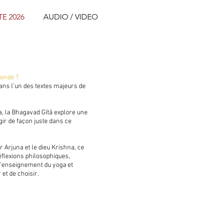
E 2026
AUDIO / VIDEO
onde ?
ans l’un des textes majeurs de
, la Bhagavad Gītā explore une
gir de façon juste dans ce
r Arjuna et le dieu Krishna, ce
éflexions philosophiques,
 l’enseignement du yoga et
 et de choisir.