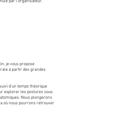
nulé par l’organisateur.
in, je vous propose
rale à partir des grandes
suivi d'un temps théorique
our explorer les postures sous
anatomiques. Nous plongerons
oga où nous pourrons retrouver