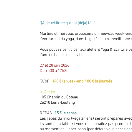
"[Ac]cueillir ce qui est [déjà] là..."
Martine et moi vous proposons un nouveau week-end
l'écriture et du yoga, dans la gaité et la bienveillance
Vous pouvez participer aux ateliers Yoga & Ecriture p
l'une ou l'autre des pratiques.​​​
27 et 28 juin 2026
De 9h30 à 17h30
TARIF :
140 € le week-end / 80 € la journée
à l'Atelier
105 Chemin du Coteau
26210 Lens-Lestang
REPAS :
15 € le repas
Les repas du midi (végétariens) seront préparés ave
Ils sont facultatifs, si vous ne souhaitez pas prendre 
au moment de l'inscription (par défaut vous serez co